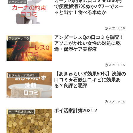
カーナの約束の口コミ★1800円
カーナの約束
で便秘解消?米ぬかパワーでスー
ッと出す！食べる米ぬか
2021.03.16
アンダーレスQの口コミを調査！
アンダーレスQ
アソこがかゆい女性の対処に乾
燥・保湿ケア美容液
2021.03.15
【あきゅらいず効果50代】洗顔の
あきゅらいず効果50代
口コミ★石鹸はニキビに効果あ
る？良評と悪評
2021.03.14
ポイ活家計簿2021.2
ポイ活家計簿2020