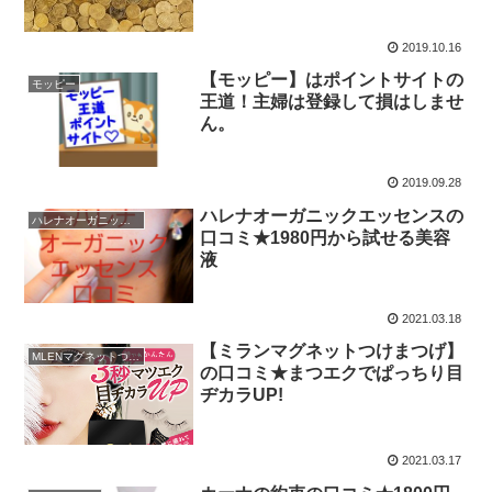
2019.10.16
【モッピー】はポイントサイトの
モッピー
王道！主婦は登録して損はしませ
ん。
2019.09.28
ハレナオーガニックエッセンスの
ハレナオーガニックエッセンス口コミ
口コミ★1980円から試せる美容
液
2021.03.18
【ミランマグネットつけまつげ】
MLENマグネットつけまつげ
の口コミ★まつエクでぱっちり目
ヂカラUP!
2021.03.17